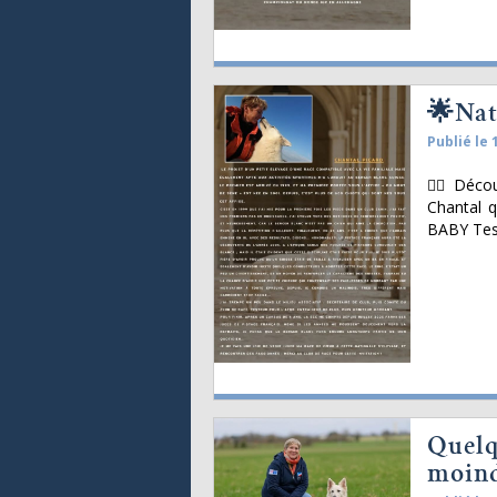
🌟Nat
Publié le 
👨‍⚖ Déco
Chantal q
BABY Test
Quelqu
moind