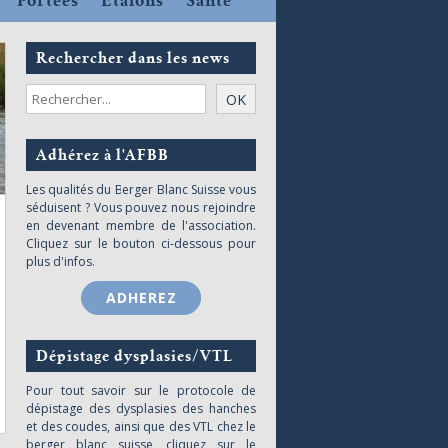
Portées
Etalons
Santé
Rechercher dans les news
Adhérez à l'AFBB
Les qualités du Berger Blanc Suisse vous
séduisent ? Vous pouvez nous rejoindre
en devenant membre de l'association.
Cliquez sur le bouton ci-dessous pour
plus d'infos.
ADHEREZ
Dépistage dysplasies/VTL
Pour tout savoir sur le protocole de
dépistage des dysplasies des hanches
et des coudes, ainsi que des VTL chez le
berger blanc suisse, cliquez sur le