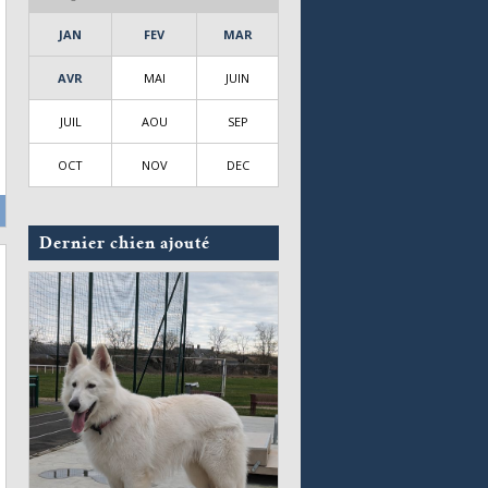
JAN
FEV
MAR
AVR
MAI
JUIN
JUIL
AOU
SEP
OCT
NOV
DEC
Dernier chien ajouté