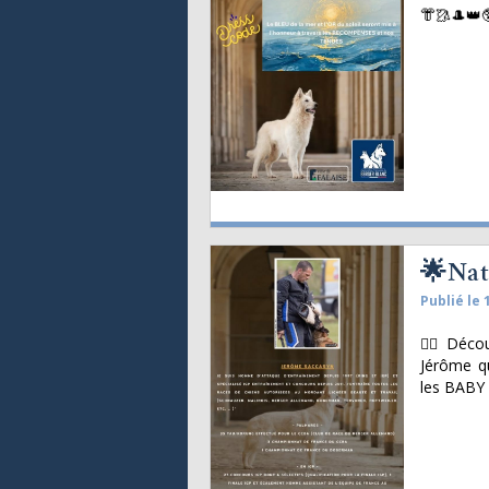
👘🥻🎩👑
🌟Nat
Publié le 
👨‍⚖ Déco
Jérôme q
les BABY 