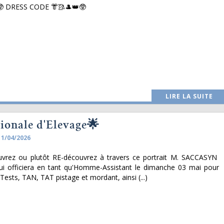
🥸 DRESS CODE 👘🥻🎩👑🥸
LIRE LA SUITE
ionale d'Elevage🌟
11/04/2026
uvrez ou plutôt RE-découvrez à travers ce portrait M. SACCASYN
ui officiera en tant qu'Homme-Assistant le dimanche 03 mai pour
Tests, TAN, TAT pistage et mordant, ainsi (...)