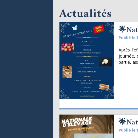
Actualités
🌟Nat
Publié le 
Après l'e
journée, 
partie, as
🌟Nat
Publié le 