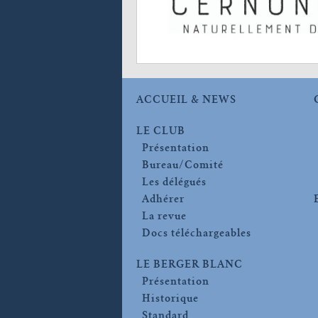
ACCUEIL & NEWS
LE CLUB
Présentation
Bureau/Comité
Les délégués
Adhérer
La revue
Docs téléchargeables
LE BERGER BLANC
Présentation
Historique
Standard