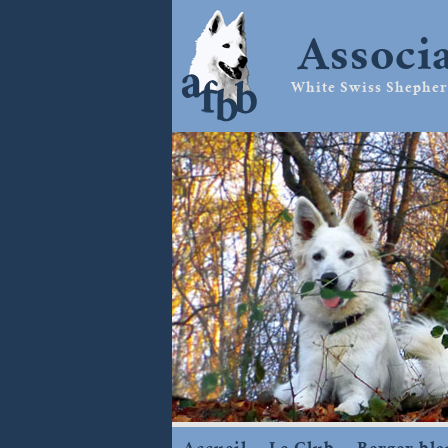
Associ
White Swiss Shepherd