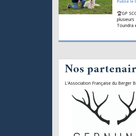
Publié le 
🏆GP SCC 
plusieurs
Toundra e
Nos partenai
L'Association Française du Berger B