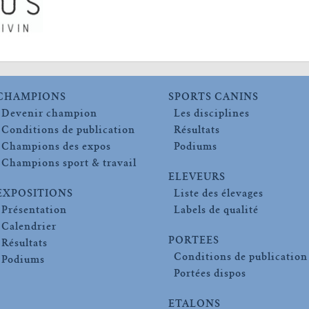
CHAMPIONS
SPORTS CANINS
Devenir champion
Les disciplines
Conditions de publication
Résultats
Champions des expos
Podiums
Champions sport & travail
ELEVEURS
EXPOSITIONS
Liste des élevages
Présentation
Labels de qualité
Calendrier
PORTEES
Résultats
Conditions de publication
Podiums
Portées dispos
ETALONS