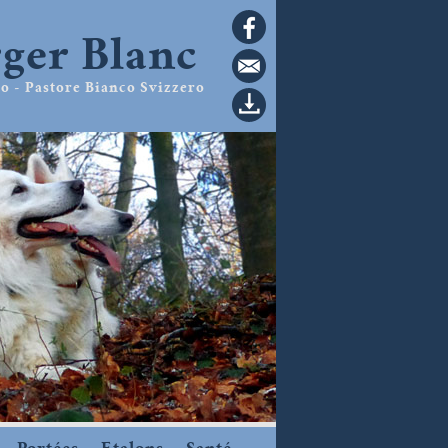
rger Blanc
o - Pastore Bianco Svizzero